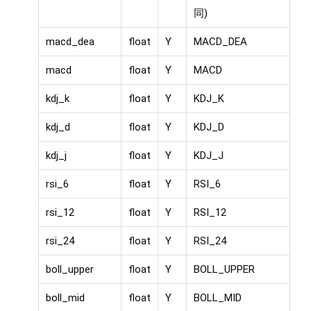
同)
macd_dea
float
Y
MACD_DEA
macd
float
Y
MACD
kdj_k
float
Y
KDJ_K
kdj_d
float
Y
KDJ_D
kdj_j
float
Y
KDJ_J
rsi_6
float
Y
RSI_6
rsi_12
float
Y
RSI_12
rsi_24
float
Y
RSI_24
boll_upper
float
Y
BOLL_UPPER
boll_mid
float
Y
BOLL_MID