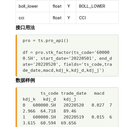
boll_lower
float
Y
BOLL_LOWER
cci
float
Y
CCI
接口用法
pro
=
ts
.
pro_api
()
df
=
pro
.
stk_factor
(
ts_code
=
'60000
0.SH'
,
start_date
=
'20220501'
,
end_d
ate
=
'20220520'
,
fields
=
'ts_code,tra
de_date,macd,kdj_k,kdj_d,kdj_j'
)
数据样例
       ts_code trade_date   macd   
kdj_k   kdj_d   kdj_j

0   600000.SH   20220520   0.027  7
2.966  64.718   89.46

1   600000.SH   20220519   0.015  6
3.615  60.594  69.656
