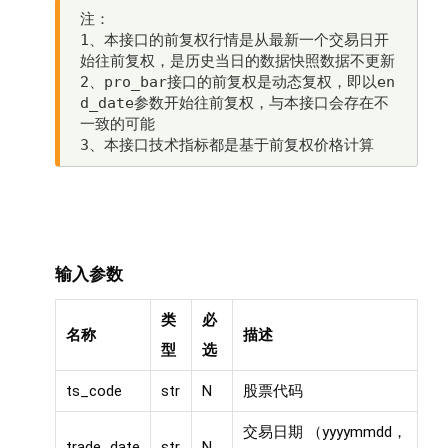
注：

1、本接口的前复权行情是从最新一个交易日开
始往前复权，是历史当日的数据快照数据不更新

2、pro_bar接口的前复权是动态复权，即以en
d_date参数开始往前复权，与本接口会存在不
一致的可能

输入参数
类
必
名称
描述
型
选
ts_code
str
N
股票代码
交易日期 （yyyymmdd，
trade_date
str
N