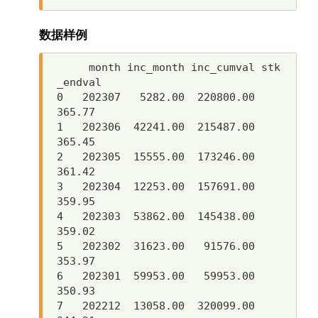
数据样例
     month inc_month inc_cumval stk
_endval

0   202307   5282.00  220800.00     
365.77

1   202306  42241.00  215487.00     
365.45

2   202305  15555.00  173246.00     
361.42

3   202304  12253.00  157691.00     
359.95

4   202303  53862.00  145438.00     
359.02

5   202302  31623.00   91576.00     
353.97

6   202301  59953.00   59953.00     
350.93

7   202212  13058.00  320099.00     