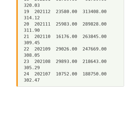
320.03

19  202112  23580.00  313408.00     
314.12

20  202111  25983.00  289828.00     
311.90

21  202110  16176.00  263845.00     
309.45

22  202109  29026.00  247669.00     
308.05

23  202108  29893.00  218643.00     
305.29

24  202107  10752.00  188750.00     