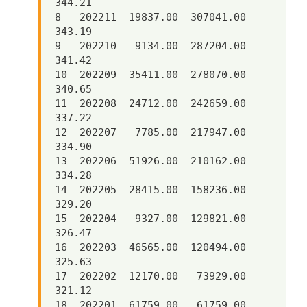
344.21

8   202211  19837.00  307041.00     
343.19

9   202210   9134.00  287204.00     
341.42

10  202209  35411.00  278070.00     
340.65

11  202208  24712.00  242659.00     
337.22

12  202207   7785.00  217947.00     
334.90

13  202206  51926.00  210162.00     
334.28

14  202205  28415.00  158236.00     
329.20

15  202204   9327.00  129821.00     
326.47

16  202203  46565.00  120494.00     
325.63

17  202202  12170.00   73929.00     
321.12

18  202201  61759.00   61759.00     